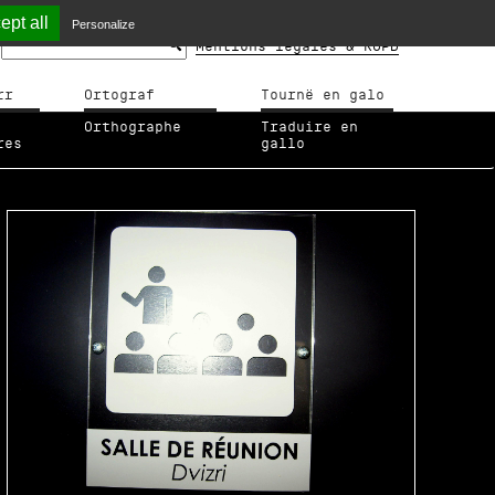
ept all
Personalize
Mentions légales & RGPD
rr
Ortograf
Tournë en galo
Orthographe
Traduire en
res
gallo