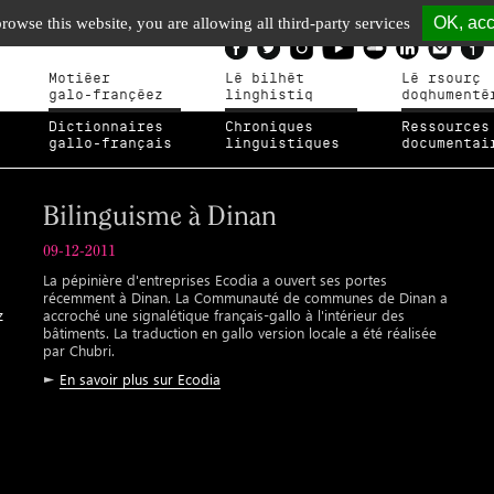
OK, acc
browse this website, you are allowing all third-party services
Motiéer
Lé bilhèt
Lé rsourç
galo-françéez
linghistiq
doqhumenté
Dictionnaires
Chroniques
Ressources
gallo-français
linguistiques
documentai
Bilinguisme à Dinan
09-12-2011
La pépinière d'entreprises Ecodia a ouvert ses portes
récemment à Dinan. La Communauté de communes de Dinan a
z
accroché une signalétique français-gallo à l'intérieur des
bâtiments. La traduction en gallo version locale a été réalisée
par Chubri.
►
En savoir plus sur Ecodia