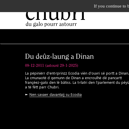
chubri
If you continue to 
du galo pourr astourr
Du deûz-laung a Dinan
09-12-2011 (astourë 29-1-2025)
La pëpiniërr d'ent·rprinzz Ecodia vièn d'ouvri sé portt a Dinan.
La cmunaotë d qemunn de Dinan a encroulhë dé pancartt
françéez-galo den lé bâtiss. La t·rlatri den l'parlement du pèyi
a të fètt parr Chubri.
►
Nen savaer davantaïj su Ecodia