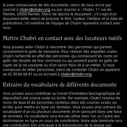
Si avez connaissance de tels documents, merci de nous écrire par
courriel à
chubri@chubri.org
ou par courrier à : Chubri, 11 rue de
Flandre, 35000 Rennes. Merci de décrire le document ; s'il s'agit d'un
document édité, merci de préciser le titre, l'auteur, l'éditeur et la date de
publications. Un membre de l'équipe de Chubri reprendra contact avec
vous.
Mettre Chubri en contact avec des locuteurs natifs
Vous pouvez aider Chubri à rencontrer des personnes qui parlent
couramment le gallo de naissance. Pour réaliser des enquêtes orales,
Chubri recherche en effet des personnes qui connaissent les noms en
gallo des lieudits de leur commune ou qui peuvent parler en gallo de
sujets de la vie courante ou d'un savoir-faire lié à un métier. Si vous
connaissez de telles personnes, merci de contacter Chubri en appelant
au 02 99 84 08 87 ou en écrivant à
chubri@chubri.org
.
Extraire du vocabulaire de différents documents
Vous pouvez aussi contribuer au travail d'inventaire lexicographique en
dépouillant une source orale ou écrite. Par exemple, Chubri recense les
noms de lieux et de personnes contenus dans des sources orales ou
écrites pour mettre en ligne ces données. Vous pouvez ainsi extraire du
vocabulaire d'un ou plusieurs documents en le saisissant dans une base
de données. Ce vocabulaire sera ensuite utilisé dans l'un ou l'autre des
dictionnaires en ligne en cours de constitution. Votre aide bénévole sera
une contribution très précieuse à la transmission de la langue aux