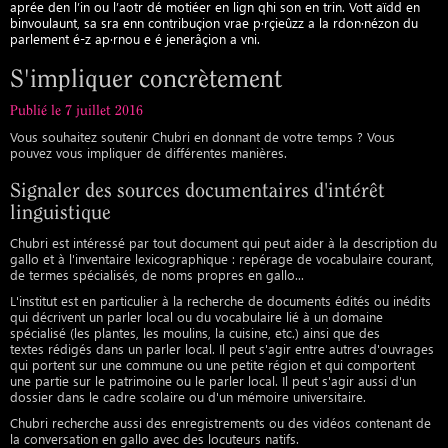
aprée den l’in ou l’aotr dé motiéer en lign qhi son en trin. Vott aïdd en
binvoulaunt, sa sra enn contribuçion vrae p·rçieûzz a la rdon·nézon du
parlement é-z ap·rnou e é jenerâçion a vni.
S'impliquer concrètement
Publié le 7 juillet 2016
Vous souhaitez soutenir Chubri en donnant de votre temps ? Vous
pouvez vous impliquer de différentes manières.
Signaler des sources documentaires d'intérêt
linguistique
Chubri est intéressé par tout document qui peut aider à la description du
gallo et à l'inventaire lexicographique : repérage de vocabulaire courant,
de termes spécialisés, de noms propres en gallo...
L'institut est en particulier à la recherche de documents édités ou inédits
qui décrivent un parler local ou du vocabulaire lié à un domaine
spécialisé (les plantes, les moulins, la cuisine, etc.) ainsi que des
textes rédigés dans un parler local. Il peut s'agir entre autres d'ouvrages
qui portent sur une commune ou une petite région et qui comportent
une partie sur le patrimoine ou le parler local. Il peut s'agir aussi d'un
dossier dans le cadre scolaire ou d'un mémoire universitaire.
Chubri recherche aussi des enregistrements ou des vidéos contenant de
la conversation en gallo avec des locuteurs natifs.