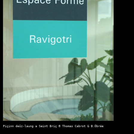
Piçinn deûz-laung a Seint Briç © Thomas Cabrot & B.Ôbrée