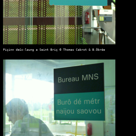
Piçinn deûz-laung a Seint Briç © Thomas Cabrot & B.Ôbrée