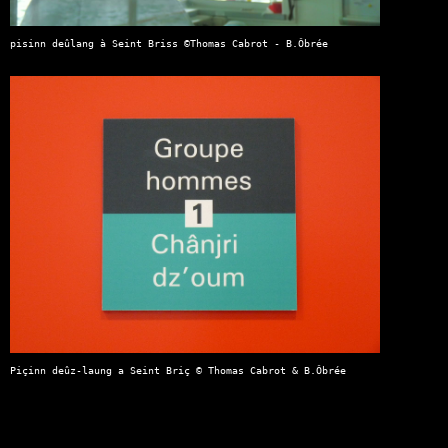
pisinn deûlang à Seint Briss ©Thomas Cabrot - B.Ôbrée
Piçinn deûz-laung a Seint Briç © Thomas Cabrot & B.Ôbrée