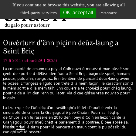
If you continue to browse this website, you are allowing all
chubri
Tog
OK, accept all
third-party services
Personalize
nav
du galo pourr astourr
Ouvèrturr d'ënn piçinn deûz-laung a
Seint Briç
17-6-2011 (astourë 29-1-2025)
La cmunaotë de cmunn du pëyi d Colh ouvri ô mouèz d mae pâssë son
çentr de sport ë d dëlâsri den l'iao a Seint Briç : baçin de sport, hamam,
jacouzi, patoulhri, ravigotri... Ënn trentënn de pancartt deûz-laung avein
të pôzée. L'françéez ë l'galo son trëtë d la mèm façon : lé caractërr son d
la mèm sortt e d la mèm tâlh. Ënn coulërr a të chouézî pourr châq laung,
pourr aïdë a lirr den l'ënn ou l'aotr. Vla d cae qhi'ée vrae nouviao pourr
le galo.
La fzurr-çi, s'ée l'bënëfiç d'in travâlh qhi'a të fèt d'souètië ent·r la
cmunaotë de cmunn, la Granjagoul ë pée Chubri. Pourr sa, l'ëqhip
de Chubri s'en fu rassérë en 2010 den l'pëyi d Colh en liézon cantë la
Granjagoul pourr mieû cnétt le parlement d la contrée. Ë pée aprée sa,
l'institu
t·rlati
lé tèrm pourr lé pancartt en tnaun contt le pu pôssibl du
cae qhi'avë të rassérë.