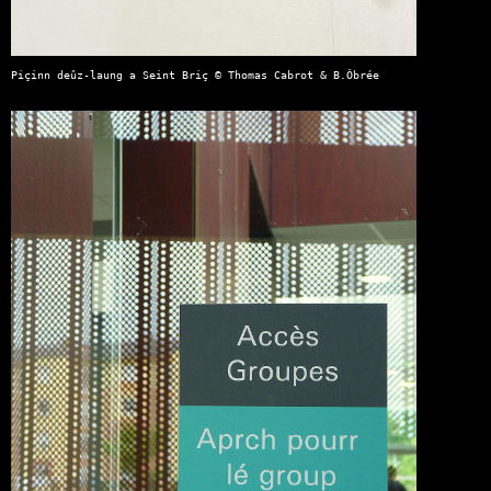
Piçinn deûz-laung a Seint Briç © Thomas Cabrot & B.Ôbrée