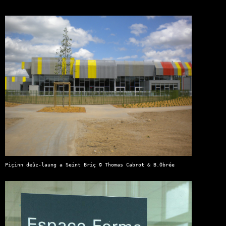
Piçinn deûz-laung a Seint Briç © Thomas Cabrot & B.Ôbrée