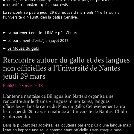
minouritérr : amâzirr, qhèchoua, ewë.
La rencontr se pâsra jeûdi 29 du mouâz d marr entr 11 e 13 ourr a
l’Univèrsitë d Nâuntt, den la bâtiss Censive.
►
La partenérrî entr le LLING e pée Chubri
►
Lé parlement d’eritaïj en juyèt 2017
►
Le Mouâz du galo
Rencontre autour du gallo et des langues
non officielles à l’Université de Nantes
jeudi 29 mars
Publié le 28 mars 2018
L’antenne nantaise de Bilingualism Matters organise une
rencontre sur le thème « langues minoritaires, langues
officielles » dans le cadre du Mois du gallo. Cet évènement aura
lieu ce jeudi 29 mars en matinée à l’Université de Nantes. Chubri
y interviendra.
Dans la plupart des sociétés, les locuteurs parlent plus d’une langue mais
l’état en impose une seule comme étant officielle. Dans chaque pays