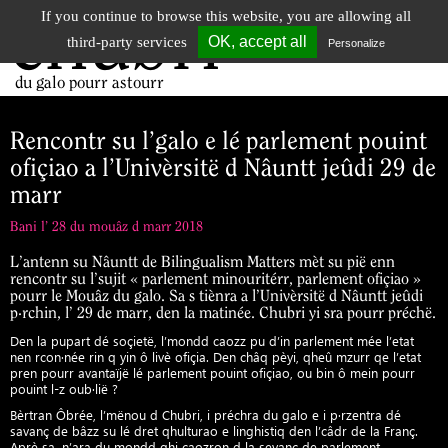
If you continue to browse this website, you are allowing all
chubri
Tog
OK, accept all
third-party services
Personalize
nav
du galo pourr astourr
Rencontr su l’galo e lé parlement pouint
ofiçiao a l’Univèrsitë d Nâuntt jeûdi 29 de
marr
Bani l’ 28 du mouâz d marr 2018
L’antenn su Nâuntt de Bilingualism Matters mèt su pië enn
rencontr su l’sujit « parlement minouritérr, parlement ofiçiao »
pourr le Mouâz du galo. Sa s tiènra a l’Univèrsitë d Nâuntt jeûdi
p·rchin, l’ 29 de marr, den la matinée. Chubri yi sra pourr préchë.
Den la pupart dé soçietë, l’mondd caozz pu d’in parlement mée l’etat
nen rcon·née rin q yin ô livè ofiçia. Den châq pèyi, qheû mzurr qe l’etat
pren pourr avantaïjë lé parlement pouint ofiçiao, ou bin ô mein pourr
pouint l-z oub·lië ?
Bèrtran Ôbrée, l’mënou d Chubri, i préchra du galo e i p·rzentra dé
savanç de bâzz su lé dret qhulturao e linghistiq den l’câdr de la Franç.
Aprè sa, n’ara du mondd qhi caozron d la seyanç de parlement