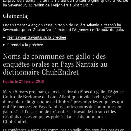
La préchée s tiènra l’ 5 de marr a üitt ourr ô saer ô çentr qhultura Yezhoù
ha Sevenadur, 12 rabinn de l’Anjviniérr a Sint-t Èrblin.
Ghimentaj
Organizment : Ajenç qhultural b·rton·n de Louérr Atlantiq e
Yezhoù ha
Sevenadur
pourr
Gouloù 'zo
(lé mardi d l’Anjviniérr) é l’
Mouâz du galo
.
►
Nen savaer davantaj su la préchée
►
S rendd a la préchée
Noms de communes en gallo : des
enquêtes orales en Pays Nantais au
dictionnaire ChubEndret
Publié le 27 février 2019
Mardi 5 mars prochain, dans le cadre du Mois du gallo, l’Agence
Culturelle Bretonne de Loire-Atlantique invite la chargée
d’inventaire linguistique de Chubri à présenter les enquêtes qui
ont été menées en Pays Nantais sur les noms de communes en
gallo. C'est l’occasion de présenter le travail de terrain et les
résultats de ces enquêtes publiés dans le dictionnaire
ChubEndret.
La conférence « Noms de communes en gallo : des enquêtes orales en