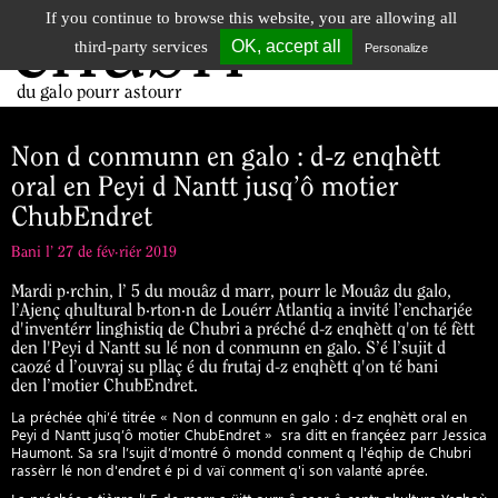
If you continue to browse this website, you are allowing all
chubri
Tog
OK, accept all
third-party services
Personalize
nav
du galo pourr astourr
Non d conmunn en galo : d-z enqhètt
oral en Peyi d Nantt jusq’ô motier
ChubEndret
Bani l’ 27 de fév·riér 2019
Mardi p·rchin, l’ 5 du mouâz d marr, pourr le Mouâz du galo,
l’Ajenç qhultural b·rton·n de Louérr Atlantiq a invité l’encharjée
d'inventérr linghistiq de Chubri a préché d-z enqhètt q'on té fètt
den l'Peyi d Nantt su lé non d conmunn en galo. S’é l’sujit d
caozé d l’ouvraj su pllaç é du frutaj d-z enqhètt q'on té bani
den l’motier ChubEndret.
La préchée qhi’é titrée « Non d conmunn en galo : d-z enqhètt oral en
Peyi d Nantt jusq’ô motier ChubEndret » sra ditt en françéez parr Jessica
Haumont. Sa sra l’sujit d’montré ô mondd conment q l'éqhip de Chubri
rassèrr lé non d'endret é pi d vaï conment q'i son valanté aprée.