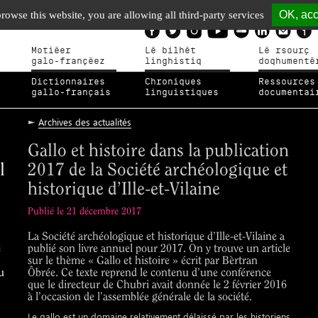
OK, acc
browse this website, you are allowing all third-party services
Motiéer
Lé bilhèt
Lé rsourç
galo-françéez
linghistiq
doqhumenté
Dictionnaires
Chroniques
Ressources
gallo-français
linguistiques
documentai
►
Archives des actualités
Gallo et histoire dans la publication
l
2017 de la Société archéologique et
historique d’Ille-et-Vilaine
Publié le 21 décembre 2017
La Société archéologique et historique d’Ille-et-Vilaine a
é
publié son livre annuel pour 2017. On y trouve un article
sur le thème « Gallo et histoire » écrit par Bèrtran
u
Ôbrée. Ce texte reprend le contenu d’une conférence
que le directeur de Chubri avait donnée le 2 février 2016
à l’occasion de l’assemblée générale de la société.
Le gallo est un domaine relativement délaissé par les historiens