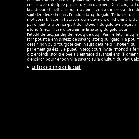
en·n istouèrr dedpée puzierr dizenn d’an·née. Den l’cou, l’arti
la a dessin d mètt la lizouerr ou bin l’lizou a s’interèssë den d
sujit den deûz dmenn : l’etudd istoriq du galo (l’istouèrr dé
môt aossi bin conm l’istouèrr du mouvment d ·rchonmanç du
parlement) e la prinzz-part de l’istouèrr du galo é-z ençèrch
istoriq (meton l’cae q peû amnë la savanç du galo pourr
l’etudd dé tecç juridiq de l’epoq dé duq). Parr le fètt, l’artiq-la
rtirr pouint a enn sintézz dé savanç istoriq su l’galo. Il a pouin
dessin non pu d fourgotë den in sujit detâlhë d l’istouèrr du
parlement galéez. S’é puteû in tecç pourr invitë l’mondd a fèr
d-z ençèrch istoriq e pée a s’entraïdë davantaïj entr lé dmenn
d’ençèrch pourr enbon·ni la savanç su la qhulturr du Pèyi Galo
►
La list dé-z artiq de la banî