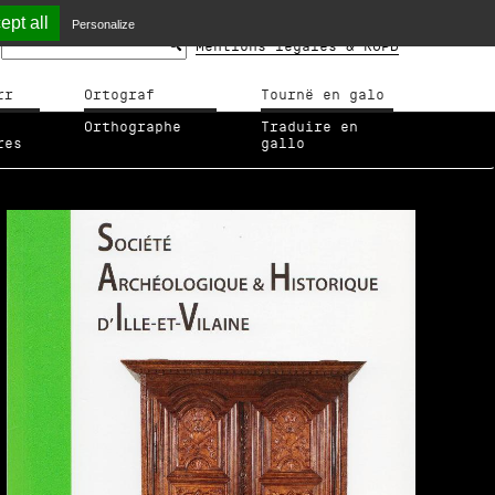
ept all
Personalize
Mentions légales & RGPD
rr
Ortograf
Tournë en galo
Orthographe
Traduire en
res
gallo