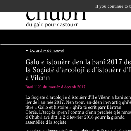
chubri
If you continue to 
du galo pourr astourr
►
L-z archiv dé nouvèl
Galo e istouèrr den la banî 2017 de
la Soçietë d’arcolojî e d’istouèrr d’I
e Vilenn
Bani l’ 21 du mouâz d deçenb 2017
La Soçietë d’arcolojî e d’istouèrr d’Il e Vilenn a bani son
livr de l’an·née 2017. Nen trouv en-dden in·n artiq qhi’
titrë « Gallo et histoire » qhi’a të ecrit parr Bèrtran
Ôbrée. L’tecç-la rpren l’contnu d’enn préchée q le mno
d Chubri avë ditt le 2 d fev·rier 2016 pourr la grandd
assenbllée d la soçietë.
Le galo é in dmenn qhi’é pouint ghèrr abordë parr lé çèrchou