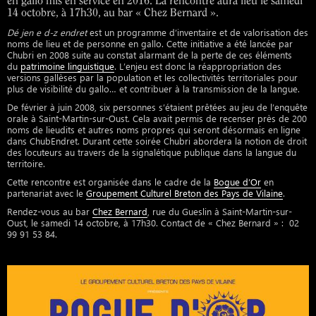
en gallo mis en service en 2016. La rencontre aura lieu le samedi
14 octobre, à 17h30, au bar « Chez Bernard ».
Dé jen e d-z endret
est un programme d’inventaire et de valorisation des
noms de lieu et de personne en gallo. Cette initiative a été lancée par
Chubri en 2008 suite au constat alarmant de la perte de ces éléments
du
patrimoine linguistique
. L’enjeu est donc la réappropriation des
versions gallèses par la population et les collectivités territoriales pour
plus de visibilité du gallo… et contribuer à la transmission de la langue.
De février à juin 2008, six personnes s’étaient prêtées au jeu de l’enquête
orale à Saint-Martin-sur-Oust. Cela avait permis de recenser près de 200
noms de lieudits et autres noms propres qui seront désormais en ligne
dans ChubEndret. Durant cette soirée Chubri abordera la notion de droit
des locuteurs au travers de la signalétique publique dans la langue du
territoire.
Cette rencontre est organisée dans le cadre de la
Bogue d’Or
en
partenariat avec le
Groupement Culturel Breton des Pays de Vilaine
.
Rendez-vous au bar
Chez Bernard
, rue du Gueslin à Saint-Martin-sur-
Oust, le samedi 14 octobre, à 17h30. Contact de « Chez Bernard » : 02
99 91 53 84.