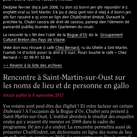
Dedpée fev·rier diq’a juin 2008, i’u don siz bon·n jen qhi repondirr é-z
enqhétt oral su Sint Martin. S’é pu d deûz çent non d vilaïj é d bon·n jen
qhi furr rassèrë e qi sron en lign den ChubEndret dmézë. Duraunt la
préchée-la, Chubri caozra dé dret dé caozou, parenp den l’dëmenn dé
pancardd publliq tournée den l’parlemen du couin.
La rencontr-la s fét den l’câdr de la
Bogue d’Or
do le
Groupement
Culturel Breton des Pays de Vilaine
.
Vnée don nou rtrouvë ô cafë
Chez Bernard,
ru du Ghélin a Sint Martin,
l’samdi 14 d’octob pourr la dmî d 5 ourr. Pourr touchë le cafë « Chez
Bernard » : 02 99 91 53 84.
<< Revenir à la liste des archives
Rencontre à Saint-Martin-sur-Oust sur
les noms de lieu et de personne en gallo
Article publié le 8 septembre 2017
Vos voisins sont peut-être des
Dighèt
? Et votre facteur un certain
Dubouéz
? A l’occasion de la Bogue d’Or, Chubri sera présent à
Saint-Martin-sur-Oust. L’institut abordera le résultat des enquêtes
orales qui y avaient été menées en 2008 dans le cadre du
programme
Dé jen e d-z endret
. La rencontre permettra aussi de
présenter ChubEndret, un dictionnaire en ligne des noms de lieu