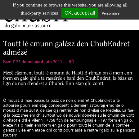
If you continue to browse this website, you are allowing all
chubri
Tog
OK, accept all
third-party services
Personalize
nav
du galo pourr astourr
Toutt lé cmunn galézz den ChubEndret
admézë
Bani l’ 25 du mouâz d juin 2020 — BÔ
Mézë câziment toutt lé cmunn de Haott B·rtingn on ô mein enn
form en galo qhi'a të rassérée e banî den ChubEndret, la bâzz en
lign de non d'endret a Chubri. Enn etap qhi contt.
Ô mouâz d mae pâssë, la bâzz de non d’endret ChubEndret a të
astourée pourr enn etap conseqentt. L’dèrnierr astouraïj ·rmontë ô
mouâz d mae 2019, de cae q j rentrim dé non d vilaïj de Plédélia. La fae-
çi la bâzz s’ée enrichî surtout wo dé nouvèl don·née su lé cmunn dé Côtt
d’Ahaot e d’Il e Vilenn : +758 fich de temouingnaïj e +197 form en galo.
Mézë n’a ô mein enn form en galo pourr toutt lé cmunn de la contrée
galézz ! S’ée enn etape qhi contt pourr aïdë a rentrë l’galo su lé pancartt
routierr.