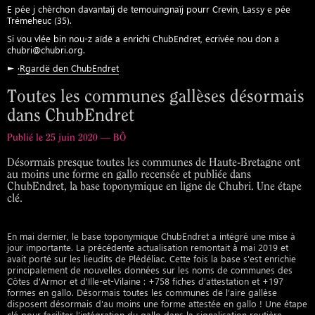
E pée j chèrchon davantaïj de temouingnaïj pourr Crevin, Lassy e pée
Trémeheuc (35).
Si vou vlée bin nou-z aïdë a enrichi ChubEndret, ecrivée nou don a
chubri@chubri.org.
►
·Rgardë den ChubEndret
Toutes les communes gallèses désormais
dans ChubEndret
Publié le 25 juin 2020 — BÔ
Désormais presque toutes les communes de Haute-Bretagne ont
au moins une forme en gallo recensée et publiée dans
ChubEndret, la base toponymique en ligne de Chubri. Une étape
clé.
En mai dernier, le base toponymique ChubEndret a intégré une mise à
jour importante. La précédente actualisation remontait à mai 2019 et
avait porté sur les lieudits de Plédéliac. Cette fois la base s'est enrichie
principalement de nouvelles données sur les noms de communes des
Côtes d'Armor et d'Ille-et-Vilaine : +758 fiches d'attestation et +197
formes en gallo. Désormais toutes les communes de l’aire gallèse
disposent désormais d'au moins une forme attestée en gallo ! Une étape
clé pour faciliter l’intégration du gallo dans la signalisation routière.