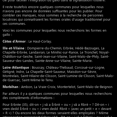
Il reste toutefois encore quelques communes pour lesquelles nous
n’avons pas encore de données suffisantes pour les publier. Pour
combler ces manques, nous sommes à la recherche de personnes
locutrices qui connaitraient les formes orales d’usage traditionnel pour
ces communes.
Voici les communes pour lesquelles nous recherchons les formes en
gallo :
Côtes d’Armor
: Le Haut-Corlay.
Ille-et-Vilaine
: Dompierre-du-Chemin, Erbrée, Hédé-Bazouges, La
Chapelle-Erbrée, Landavran, Le Minihic-sur-Rance, Le Tronchet, Noyal-
Châtillon-sur-Seiche, Saint-Jean-sur-Vilaine, Saint-Malo-de-Phily, Saint-
Sauveur-des-Landes, Sainte-Anne-sur-Vilaine, Sainte-Marie.
Loire-Atlantique
: Boussay, Château-Thébaud, Corcoué-sur-Logne,
Gétigné, Indre, La Chapelle-Saint-Sauveur, Maisdon-sur-Sèvre,
Montrelais, Saint-Hilaire-de-Clisson, Saint-Lumine-de-Clisson, Saint-Malo-
de-Guersac, Saint-Même-le-Tenu.
Morbihan
: Ambon, La Vraie-Croix, Montertelot, Saint-Malo-de-Beignon
Par ailleurs il y a quelques communes pour lesquelles nous recherchons
des compléments d’informations :
Pour Erbrée (35), dit-on « j vâ a Èrbrè » ou « j vâ a Rbrè » ? Dit-on « i
vnen dedd Èrbrè » ou « i vnen dedd ·Rbrè » (avec un petit « e » devant
« R ») ? Ou encore les deux formes seraient-elles employées ? Même
interrogation concernant Erbray (44). Dit-on « j vâ a Èrbraï » ou « j vâ a