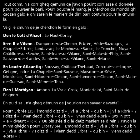
Tout conm, n’a corr qheq qëmunn qe j’avon pouint corr assë d don·née
pourr pouvaer lé bani. Pourr bouchë lé manq, je chèrchon du mondd qhi
caozen galo e qhi sarein lé manierr de dirr parr coutum pourr lé cmunn-
la.
Vèiçi lé cmunn qe je chèrchon lé form en galo :
Den lé Côtt d’Ahaot
: Le Haut-Corlay.
En·n Il e Vilenn
: Dompierre-du-Chemin, Erbrée, Hédé-Bazouges, La
Chapelle-Erbrée, Landavran, Le Minihic-sur-Rance, Le Tronchet, Noyal-
Châtillon-sur-Seiche, Saint-Jean-sur-Vilaine, Saint-Malo-de-Phily, Saint-
Sauveur-des-Landes, Sainte-Anne-sur-Vilaine, Sainte-Marie.
En Louérr Atlauntiq
: Boussay, Château-Thébaud, Corcoué-sur-Logne,
Gétigné, Indre, La Chapelle-Saint-Sauveur, Maisdon-sur-Sèvre,
Montrelais, Saint-Hilaire-de-Clisson, Saint-Lumine-de-Clisson, Saint-Malo-
de-Guersac, Saint-Même-le-Tenu.
Den l’Morbiyan
: Ambon, La Vraie-Croix, Montertelot, Saint-Malo-de-
Beignon
En pu d sa , n’a qheq qëmunn qe j vourion nen savaer davantaïj :
Pourr Erbrée (35), l’mondd dizz ti « j vâ a Èrbrè » ou bin « j vâ a Rbrè » ?
I dizz ti « i vnen dedd Èrbrè » ou bin « i vnen dedd ·Rbrè » (wo in ptit
« e » dvaunt « R ») ? Ou bin s’ée ti q lé deûz manierr se direin ? J’avon la
minm qhéçion pourr Erbray (44). L’mondd dizz ti « j vâ a Èrbraï » ou bin
« j vâ a Rbraï » ? I dizz ti « i vienn dedd Èrbraï » ou bin « i vienn dedd
·Rbraï » ?