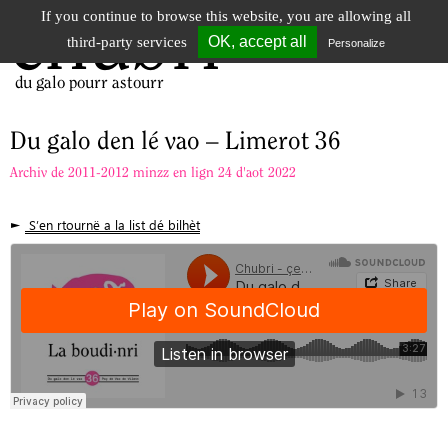
If you continue to browse this website, you are allowing all
chubri
Tog
OK, accept all
third-party services
Personalize
nav
du galo pourr astourr
Du galo den lé vao – Limerot 36
Archiv de 2011-2012 minzz en lign 24 d'aot 2022
►
S’en rtournë a la list dé bilhèt