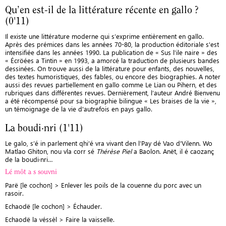
Qu’en est-il de la littérature récente en gallo ?
(0'11)
Il existe une littérature moderne qui s’exprime entièrement en gallo.
Après des prémices dans les années 70-80, la production éditoriale s'est
intensifiée dans les années 1990. La publication de « Sus l’ile naire » des
« Écröées a Tintin » en 1993, a amorcé la traduction de plusieurs bandes
dessinées. On trouve aussi de la littérature pour enfants, des nouvelles,
des textes humoristiques, des fables, ou encore des biographies. A noter
aussi des revues partiellement en gallo comme Le Lian ou Pihern, et des
rubriques dans différentes revues. Dernièrement, l’auteur André Bienvenu
a été récompensé pour sa biographie bilingue « Les braises de la vie »,
un témoignage de la vie d'autrefois en pays gallo.
La boudi·nri (1'11)
Le galo, s’é in parlement qhi'é vra vivant den l’Pay dé Vao d'Vilenn. Wo
Matlao Ghiton, nou vla corr sé
Thérèse Piel
a Baolon. Anët, il é caozanç
de la boudi·nri…
Lé môt a s souvni
Parë [le cochon] > Enlever les poils de la couenne du porc avec un
rasoir.
Echaodë [le cochon] > Échauder.
Echaodë la véssèl > Faire la vaisselle.