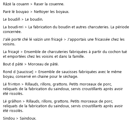
Râzë la couann > Raser la couenne.
Parë lé bouyao > Nettoyer les boyaux.
Le boudiñ > Le boudin.
La boudi·nri > La fabrication du boudin et autres charcuteries. La période
concernée.
J'alè portë ché lé vaïzin unn fricaçé > J'apportais une fricassée chez les
voisins.
La fricaçé > Ensemble de charcuteries fabriquées à partir du cochon tué
et emportées chez les voisins et dans la famille.
Bout d pâtë > Morceau de pâté.
Rond d [saucisse] > Ensemble de saucisses fabriquées avec le même
boyau, conservé en chaine pour le séchage.
Lé fri·nton > Rillauds, rillons, grattons. Petits morceaux de porc,
reliquats de la fabrication du saindoux, servis croustillants après avoir
été rissolés.
Lé grâlhon > Rillauds, rillons, grattons. Petits morceaux de porc,
reliquats de la fabrication du saindoux, servis croustillants après avoir
été rissolés.
Sindou > Saindoux.