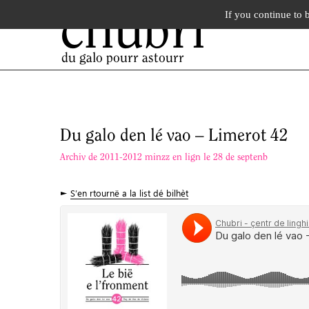
chubri
If you continue to 
du galo pourr astourr
Du galo den lé vao – Limerot 42
Archiv de 2011-2012 minzz en lign le 28 de septenb
►
S’en rtournë a la list dé bilhèt