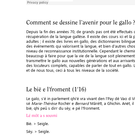
Comment se dessine l’avenir pour le gallo ?
Depuis la fin des années 70, de grands pas ont été effectués
récupération de la langue gallèse. Il existe des cours ici et l
adultes ; il existe des livres en gallo, des dictionnaires bilin
des événements qui valorisent la langue, et bien d’autres chose
niveau de reconnaissance institutionnelle. Cependant le chemin
beaucoup à faire pour que la vie de la langue soit pleinement 
transmettre le gallo aux nouvelles générations et aux arrivan
des locuteurs complets, capables de parler de tout en gallo.
et de nous tous, ceci à tous les niveaux de la société.
Le bië e l'froment (1'16)
Le galo, s’é in parlement qhi'é vra vivant den l’Pay dé Vao d V
sé
Marie-Thérèse
Rochër e
Bernard
Mârètt, a Ghichin. Anët, il
bië, qhi peû s dirr du sèy, e pé l’fronment.
Lé môt a s souvni
Bië. > Seigle.
Sèy. > Seigle.