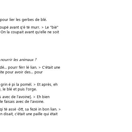
s pour lier les gerbes de blé.
 coupë avant q'è të murr. > Le "bië"
. On la coupait avant qu'elle ne soit
nourrir les animaux ?
é... pourr fèrr lé lian. > C'était une
ite pour avoir des... pour
le grin é pi la pomèl. > Et après, eh
e, le blé et puis l'orge.
is avec de l'avoine]. > Eh bien
le faisais avec de l'avoine.
qi të assë ·ôtt, sa fezë in bon lian. >
 disait, c'était une paille qui était