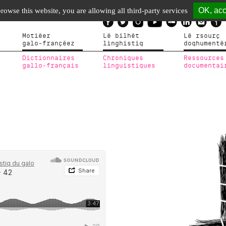
OK, acc
browse this website, you are allowing all third-party services
Motiéer
Lé bilhèt
Lé rsourç
galo-françéez
linghistiq
doqhumenté
Dictionnaires
Chroniques
Ressources
gallo-français
linguistiques
documentai