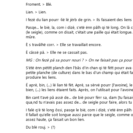
Froment. > Blé.
Lian. > Lien.
I fezé du lian pourr ·lië lé jèrb de grin. > Ils faisaient des lien
Pasqe... le bië, la, com i dizè, s'etë ënn pâlh qi të long. On lâ
(le seigle), comme on disait, c'était une paille qui était longue
mûre.
È s travâlhë corr. > Elle se travaillait encore.
È câssë pâ. > Elle ne se cassait pas.
MG : On fezë pâ sa pourr nouri ? > On ne faisait pas ça pour 
S'étë ënn pëtitt planch den l'bâs d'in chan qi të fètt pourr ava d
petite planche (de culture) dans le bas d'un champ qui était fa
produire les liens.
É aprè, bin, (...) lé lian tè fèt. Aprè, sa sèrvë pourr [l'avoine], 
bien, (...) les liens étaient faits. Après, on l'utilisait pour l'avoin
Bin cant t'avë pâ assë de... de bië pourr fèrr sa, dam [tu faisa
qua,nd tu n'avais pas assez de... de seigle pour faire, alors tu 
I falë q'è tè long ôssi, pasqe le bië, com i dizè, s'etë ënn pâlh 
Il fallait qu'elle soit longue aussi parce que le seigle, comme on
assez haute, ça faisait un bon lien.
Du blë rouj. > (?)