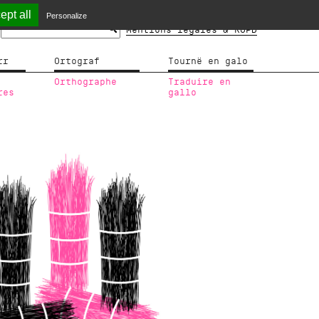
ept all
Personalize
Mentions légales & RGPD
rr
Ortograf
Tournë en galo
Orthographe
Traduire en
res
gallo