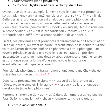
Prononciation
: [isɔ̃dɑ̃lʃɑ̃dymitɑ̃
]
Traduction
: Ils/elles sont dans le champ du milieu.
On voit que dans cet exemple, la même voyelle « aun » est prononcée
ou
soit simplement « an » à l’intérieur de la phrase, soit « an
» en finale.
Cette dernière prononciation est analogue à une diphtongue : elle
commence par un « an » prononcé nettement et elle s’achève par un
« ou » très relâché (comme dans « book » en anglais). Nous dirons que
la prononciation « an » est la prononciation « réduite » et que la
ou
prononciation « an
» est la prononciation « développée ».
En fait, ces phonèmes sont prononcés différemment selon l’accentuation.
En fin de phrase, ou avant un pause, l’accentuation de la dernière syllabe,
voire de l’avant-dernière, amène ce phonème à être diphtongué (une
voyelle principale suivie d’une voyelle relâchée). Mais en position
inaccentuée, quand au moins deux syllabes suivent ce phonème, celui-ci
est prononcé sous la forme d’une simple voyelle, courte ou
éventuellement allongée légèrement.
Pour de tels phonèmes, la transcription phonétique dans ChuMétiv est
présentée comme suit :
-[…] +[…]
Dans cette présentation, le signe «
-
» est suivi de la prononciation
réduite (voyelle simple). Et le signe «
+
» est suivi de la prononciation
développée (voyelle diphtonguée).
Reprenons l’exemple du « aun » usité dans de nombreuses régions du
Pays Gallo, ici dans le mot « chaun » (champ). La fiche indiquera :
Forme dialectale
: chaun