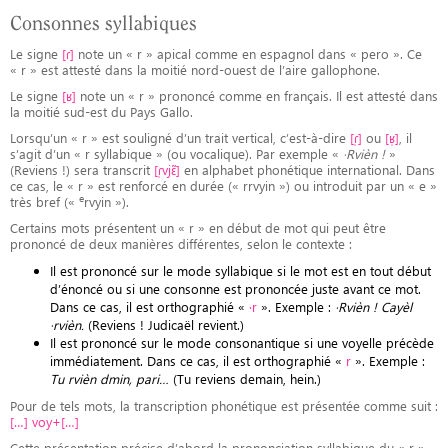
Consonnes syllabiques
Le signe
[ɾ]
note un « r » apical comme en espagnol dans « pero ». Ce
« r » est attesté dans la moitié nord-ouest de l’aire gallophone.
Le signe
[ʁ]
note un « r » prononcé comme en français. Il est attesté dans
la moitié sud-est du Pays Gallo.
Lorsqu’un « r » est souligné d’un trait vertical, c’est-à-dire
[ɾ̩]
ou
[ʁ̩]
, il
s’agit d’un « r syllabique » (ou vocalique). Par exemple «
·Rvièn !
»
(Reviens !) sera transcrit
[ɾ̩vjɛ̃]
en alphabet phonétique international. Dans
ce cas, le « r » est renforcé en durée (« rrvyin ») ou introduit par un « e »
e
très bref («
rvyin »).
Certains mots présentent un « r » en début de mot qui peut être
prononcé de deux manières différentes, selon le contexte :
Il est prononcé sur le mode syllabique si le mot est en tout début
d’énoncé ou si une consonne est prononcée juste avant ce mot.
Dans ce cas, il est orthographié «
·r
». Exemple :
·Rvièn ! Cayèl
·rvièn.
(Reviens ! Judicaël revient.)
Il est prononcé sur le mode consonantique si une voyelle précède
immédiatement. Dans ce cas, il est orthographié «
r
». Exemple :
Tu rvièn dmin, pari…
(Tu reviens demain, hein.)
Pour de tels mots, la transcription phonétique est présentée comme suit :
[…] voy+[…]
Cette présentation précise d’abord la prononciation syllabique du « r ».