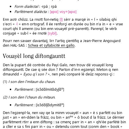
Form dialèctal
: ·rpâ ; rpâ
Parfètment dialècta
:
[ʁ̩pɑ] voy+[ʁpɑ]
Enn aotr chôzz. La rnott fon·netiq
[l̩]
sèrr a marqë in « l » silabiq qhi
s’ecri «
·l
» en·n ortograf. Il ée renforçi en durée ou bin n’a in « e » vrae
court qhi ll amenn (ou bin enn vouayèl prè-parentt). Parenpl, le vèrb
conjugë « sub·l » ée rnotë
[sybl̩]
.
Pourr nen savaer davantaïj, lirr l'artiq çientifiq a Jean-Pierre Angoujard
den HAL-SAS :
Schwa et syllabicité en gallo
.
Vouayèl long diftongauntt
Den la pupart dé contrée du Payi Galo, nen trouv dé vouayèl long
diftongauntt. De cae q sée don ? Parton d’in·n egzenpl. Meton q nen
dmaundd «
Eyou q’i son ?
», nen peû conparë lé deûz reponss-çi :
(1)
I son den l’mitaun du chaun
.
ʊ
Parfètment
: [isɔ̃dɑ̃lmitɑ̃dyʃɑ̃
]
(2) I son den l’chaun du mitaun
.
ʊ
Parfètment
: [isɔ̃dɑ̃lʃɑ̃dymitɑ̃
]
Den l’egzenpl-la, nen vay qe la minm vouayèl « aun » è s parfètt ou bin
ou
just « an » en-dden la frâzz, ou bin « an
» ô bout d la frâzz. Le dèrnier
parfètment rtirr a enn diftong : sa cmenç parr in « an » qhi’ée parfètë bin
a cller e sa s fini parr in « ou » detendu conm tout (conm den « book »