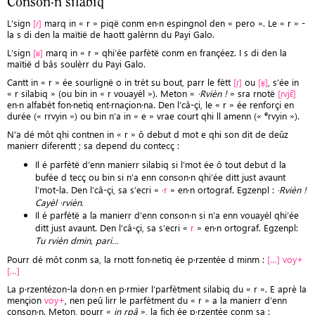
Conson·n silabiq
L’sign
[ɾ]
marq in « r » piqë conm en·n espingnol den « pero ». Le « r » -
la s di den la maïtië de haott galèrnn du Payi Galo.
L’sign
[ʁ]
marq in « r » qhi’ée parfètë conm en françéez. I s di den la
maïtië d bâs soulèrr du Payi Galo.
Cantt in « r » ée sourlignë o in trèt su bout, parr le fètt
[ɾ̩]
ou
[ʁ̩]
, s’ée in
« r silabiq » (ou bin in « r vouayèl »). Meton «
·Rvièn !
» sra rnotë
[ɾ̩vjɛ̃]
en·n alfabèt fon·netiq ent·rnaçion·na. Den l’câ-çi, le « r » ée renforçi en
e
durée (« rrvyin ») ou bin n’a in « e » vrae court qhi ll amenn («
rvyin »).
N’a dé môt qhi contnen in « r » ô debut d mot e qhi son dit de deûz
manierr diferentt ; sa depend du contecç :
Il é parfètë d’enn manierr silabiq si l’mot ée ô tout debut d la
bufée d tecç ou bin si n’a enn conson·n qhi’ée ditt just avaunt
l’mot-la. Den l’câ-çi, sa s’ecri «
·r
» en·n ortograf. Egzenpl :
·Rvièn !
Cayèl ·rvièn.
Il é parfètë a la manierr d’enn conson·n si n’a enn vouayèl qhi’ée
ditt just avaunt. Den l’câ-çi, sa s’ecri «
r
» en·n ortograf. Egzenpl:
Tu rvièn dmin, pari…
Pourr dé môt conm sa, la rnott fon·netiq ée p·rzentée d minm :
[…] voy+
[…]
La p·rzentézon-la don·n en p·rmier l’parfètment silabiq du « r ». E aprè la
mençion
voy+
, nen peû lirr le parfètment du « r » a la manierr d’enn
conson·n. Meton, pourr «
in rpâ
», la fich ée p·rzentée conm sa :