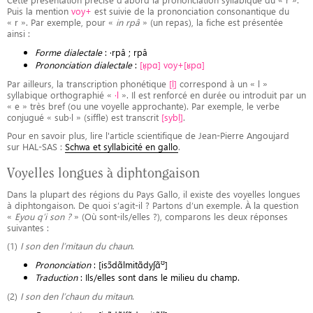
Puis la mention
voy+
est suivie de la prononciation consonantique du
« r ». Par exemple, pour «
in rpâ
» (un repas), la fiche est présentée
ainsi :
Forme dialectale
: ·rpâ ; rpâ
Prononciation dialectale
:
[ʁ̩pɑ] voy+[ʁpɑ]
Par ailleurs, la transcription phonétique
[l̩]
correspond à un « l »
syllabique orthographié «
·l
». Il est renforcé en durée ou introduit par un
« e » très bref (ou une voyelle approchante). Par exemple, le verbe
conjugué « sub·l » (siffle) est transcrit
[sybl̩]
.
Pour en savoir plus, lire l'article scientifique de Jean-Pierre Angoujard
sur HAL-SAS :
Schwa et syllabicité en gallo
.
Voyelles longues à diphtongaison
Dans la plupart des régions du Pays Gallo, il existe des voyelles longues
à diphtongaison. De quoi s’agit-il ? Partons d’un exemple. À la question
«
Eyou q’i son ?
» (Où sont-ils/elles ?), comparons les deux réponses
suivantes :
(1)
I son den l’mitaun du chaun
.
ʊ
Prononciation
: [isɔ̃dɑ̃lmitɑ̃dyʃɑ̃
]
Traduction
: Ils/elles sont dans le milieu du champ.
(2)
I son den l’chaun du mitaun
.
ʊ