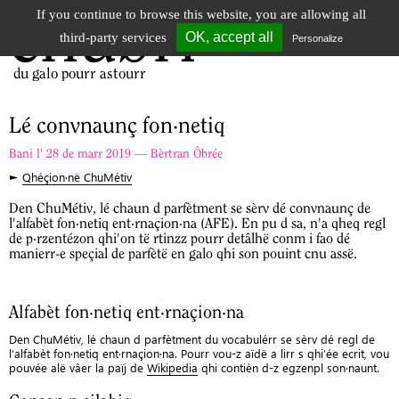
If you continue to browse this website, you are allowing all
chubri
Tog
OK, accept all
third-party services
Personalize
nav
du galo pourr astourr
Lé convnaunç fon·netiq
Bani l' 28 de marr 2019 — Bèrtran Ôbrée
►
Qhéçion·në ChuMétiv
Den ChuMétiv, lé chaun d parfètment se sèrv dé convnaunç de
l'alfabèt fon·netiq ent·rnaçion·na (AFE). En pu d sa, n'a qheq regl
de p·rzentézon qhi'on të rtinzz pourr detâlhë conm i fao dé
manierr-e speçial de parfètë en galo qhi son pouint cnu assë.
Alfabèt fon·netiq ent·rnaçion·na
Den ChuMétiv, lé chaun d parfètment du vocabulérr se sèrv dé regl de
l’alfabèt fon·netiq ent·rnaçion·na. Pourr vou-z aïdë a lirr s qhi’ée ecrit, vou
pouvée alë vâer la païj de
Wikipedia
qhi contièn d-z egzenpl son·naunt.