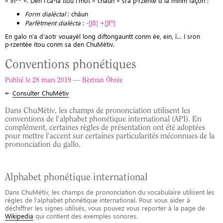
« in
». Den l’câ-la itou l’mot « châun » sra p·rzentë d la minm façon :
Form dialèctal
: châun
ʊ
Parfètment dialècta
:
-[ʃɑ̃] +[ʃɛ̃
]
En galo n’a d’aotr vouayèl long diftongauntt conm ée, ein, î… I sron
p·rzentée itou conm sa den ChuMétiv.
Conventions phonétiques
Publié le 28 mars 2019 — Bèrtran Ôbrée
►
Consulter ChuMétiv
Dans ChuMétiv, les champs de prononciation utilisent les
conventions de l'alphabet phonétique international (API). En
complément, certaines règles de présentation ont été adoptées
pour mettre l'accent sur certaines particularités méconnues de la
prononciation du gallo.
Alphabet phonétique international
Dans ChuMétiv, les champs de prononciation du vocabulaire utilisent les
règles de l’alphabet phonétique international. Pour vous aider à
déchiffrer les signes utilisés, vous pouvez vous reporter à la page de
Wikipedia
qui contient des exemples sonores.