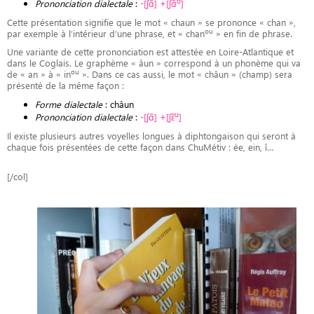
ʊ
Prononciation dialectale
:
-[ʃɑ̃] +[ʃɑ̃
]
Cette présentation signifie que le mot « chaun » se prononce « chan »,
ou
par exemple à l’intérieur d’une phrase, et « chan
» en fin de phrase.
Une variante de cette prononciation est attestée en Loire-Atlantique et
dans le Coglais. Le graphème « âun » correspond à un phonème qui va
ou
de « an » à « in
». Dans ce cas aussi, le mot « châun » (champ) sera
présenté de la même façon :
Forme dialectale
: châun
ʊ
Prononciation dialectale
:
-[ʃɑ̃]
+[ʃɛ̃
]
Il existe plusieurs autres voyelles longues à diphtongaison qui seront à
chaque fois présentées de cette façon dans ChuMétiv : ée, ein, î…
[/col]