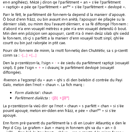
en·n anglhéez). Mézë j diron qe l’parfètment « an » s’ée l’parfètment
ou
« raptiçë» e pée qe l’parfètment « an
» s’ée l’parfètment « devlopë ».
Parr le fètt, le parfètment dé fon·nem-la depend d la manierr d’apouyë.
Ô bout d’enn frâzz, ou bin avaunt in·n arétâ, l’apouyurr ée pllaçée su la
dèrnierr silab, ou minm itou l’avaunt-dèrnierr, e sa fè diftongë l’fon·nem :
d’abord n’a enn vouayèl métrèss e pée n’a enn vouayèl detendû ô bout.
Min den enn pôziçion sen apouyurr, cantt n’a ô mein deûz silab qhi siedd
le fon·nem, sti-çi s parfètt a la manierr d’enn vouayèl toutt sinpl, qhi’ée
courtt ou bin just ralonjée in ptit cae.
Pourr dé fon·nem de minm, la rnott fon·netiq den ChuMétiv, sa s p·rzentt
conm sa :
-[…] +[…]
Den la p·rzentézon-la, l’sign «
-
» ée siedu du parfètment raptiçë (vouayèl
sinpl). E pée l’sign «
+
» i dvaunç le parfètment devlopë (vouayèl
diftongée).
·Rvenon a l’egzenpl du « aun » qhi s di den belebin d contrée du Payi
Galo, meton den l’mot « chaun ». La fich marq :
Form dialèctal
: chaun
ʊ
Parfètment dialècta
:
-[ʃɑ̃] +[ʃɑ̃
]
La p·rzentézon-la vieû dirr qe l’mot « chaun » s parfètt « chan » si s’ée
on
pouint apouyë, meton en-dden enn frâzz, e pée « chan
» si s’ée
apouyë.
Enn form prè-parentt du parfètment-la s di en Louérr Atlauntiq e den le
Peyi d Coy. Le grafem « âun » marq in fon·nem qhi va du « an » ô
ou