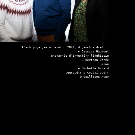
L'eqhip gaïjée ô debut d 2021, d gaoch a drëtt :

► Jessica Haumont

encharjée d'inventérr linghistiq

► Bèrtran Ôbrée

mnou

► Michelle Girard

segretérr e coutaïjouërr

© Guillaume Ayer