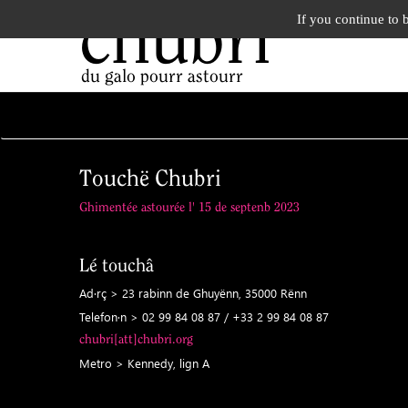
chubri
If you continue to 
du galo pourr astourr
Touchë Chubri
Ghimentée astourée l' 15 de septenb 2023
Lé touchâ
Ad·rç > 23 rabinn de Ghuyënn, 35000 Rënn
Telefon·n > 02 99 84 08 87 / +33 2 99 84 08 87
chubri[att]chubri.org
Metro > Kennedy, lign A