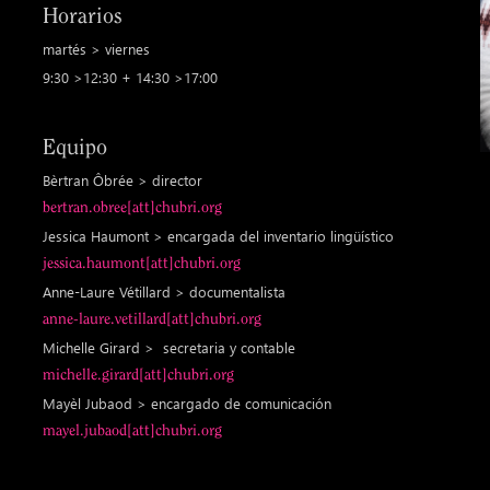
Horarios
martés > viernes
9:30 >12:30 + 14:30 >17:00
Equipo
Bèrtran Ôbrée > director
bertran.obree[att]chubri.org
Jessica Haumont > encargada del inventario lingüístico
jessica.haumont[att]chubri.org
Anne-Laure Vétillard > documentalista
anne-laure.vetillard[att]chubri.org
Michelle Girard > secretaria y contable
michelle.girard[att]chubri.org
Mayèl Jubaod > encargado de comunicación
mayel.jubaod[att]chubri.org