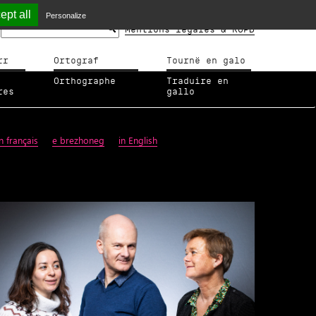
ept all
Personalize
Mentions légales & RGPD
rr
Ortograf
Tournë en galo
Orthographe
Traduire en
res
gallo
n français
e brezhoneg
in English