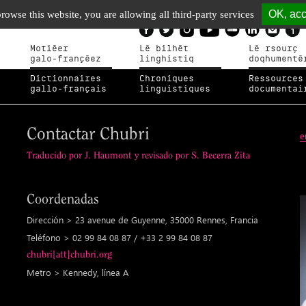
OK, acc
browse this website, you are allowing all third-party services
Motiéer
Lé bilhèt
Lé rsourç
galo-françéez
linghistiq
doqhumenté
Dictionnaires
Chroniques
Ressources
gallo-français
linguistiques
documentai
Contactar Chubri
e
Traducido por J. Haumont y revisado por S. Becerra Zita
Coordenadas
Dirección > 23 avenue de Guyenne, 35000 Rennes, Francia
Teléfono > 02 99 84 08 87 / +33 2 99 84 08 87
chubri[att]chubri.org
Metro > Kennedy, línea A