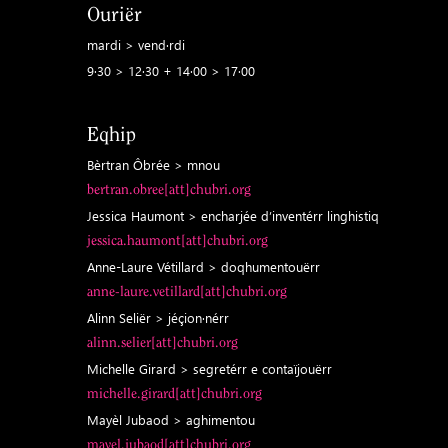
Ouriër
mardi > vend·rdi
9·30 > 12·30 + 14·00 > 17·00
Eqhip
Bèrtran Ôbrée > mnou
bertran.obree[att]chubri.org
Jessica Haumont > encharjée d’inventérr linghistiq
jessica.haumont[att]chubri.org
Anne-Laure Vétillard > doqhumentouërr
anne-laure.vetillard[att]chubri.org
Alinn Seliër > jéçion·nérr
alinn.selier[att]chubri.org
Michelle Girard > segretérr e contaïjouërr
michelle.girard[att]chubri.org
Mayèl Jubaod > aghimentou
mayel.jubaod[att]chubri.org