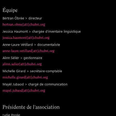
Équipe
Bèrtran Ôbrée > directeur
bertran.obree[att]chubri.org
Jessica Haumont > chargée d'inventaire linguistique
jessica.haumont[att]chubri.org
Anne-Laure Vétillard > documentaliste
anne-laure.vetillard[att]chubri.org
Alinn Sèliër > gestionnaire
alinn.selier[att]chubri.org
Michelle Girard > secrétaire-comptable
michelle.girard[att]chubri.org
Mayèl Jubaod > chargé de communication
mayel.jubaod[att]chubri.org
Présidente de l'association
Lydie Porée