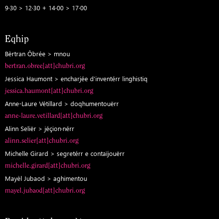
9·30 > 12·30 + 14·00 > 17·00
Eqhip
Bèrtran Ôbrée > mnou
bertran.obree[att]chubri.org
Jessica Haumont > encharjée d’inventérr linghistiq
jessica.haumont[att]chubri.org
Anne-Laure Vétillard > doqhumentouërr
anne-laure.vetillard[att]chubri.org
Alinn Seliër > jéçion·nérr
alinn.selier[att]chubri.org
Michelle Girard > segretérr e contaïjouërr
michelle.girard[att]chubri.org
Mayèl Jubaod > aghimentou
mayel.jubaod[att]chubri.org