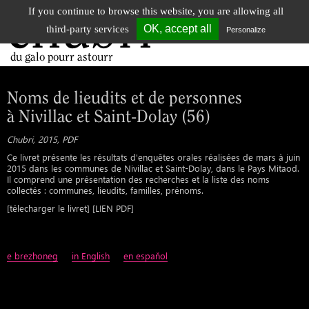
If you continue to browse this website, you are allowing all
chubri
Tog
OK, accept all
third-party services
Personalize
nav
du galo pourr astourr
Noms de lieudits et de personnes
à Nivillac et Saint-Dolay (56)
Chubri, 2015, PDF
Ce livret présente les résultats d'enquêtes orales réalisées de mars à juin
2015 dans les communes de Nivillac et Saint-Dolay, dans le Pays Mitaod.
Il comprend une présentation des recherches et la liste des noms
collectés : communes, lieudits, familles, prénoms.
[télecharger le livret] [LIEN PDF]
e brezhoneg
in English
en espaňol